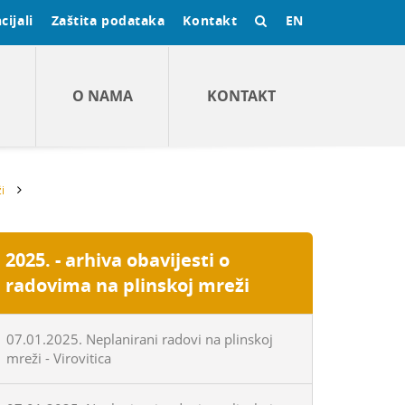
cijali
Zaštita podataka
Kontakt
EN
O NAMA
KONTAKT
i
2025. - arhiva obavijesti o
radovima na plinskoj mreži
07.01.2025. Neplanirani radovi na plinskoj
mreži - Virovitica