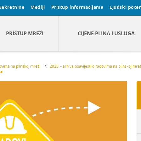
Nekretnine
Mediji
Pristup informacijama
Ljudski poten
PRISTUP MREŽI
CIJENE PLINA I USLUGA
dovima na plinskoj mreži
2025. - arhiva obavijesti o radovima na plinskoj mrež
ca