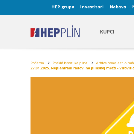
HEP grupa
Investitori
Nabava
KUPCI
Početna
Prekid isporuke plina
Arhiva obavijesti o ra
27.01.2025. Neplanirani radovi na plinskoj mreži - Viroviti