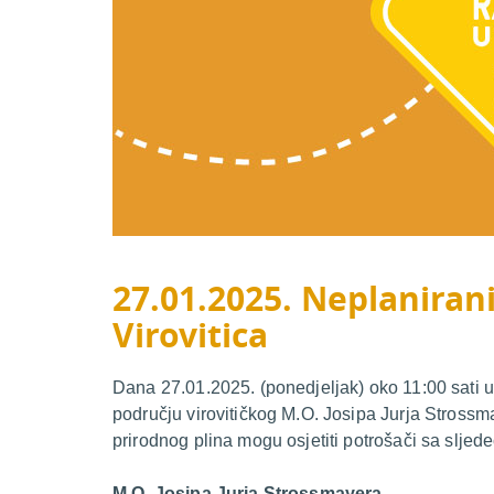
27.01.2025. Neplanirani
Virovitica
Dana 27.01.2025. (ponedjeljak) oko 11:00 sati u
području virovitičkog M.O. Josipa Jurja Stross
prirodnog plina mogu osjetiti potrošači sa sljed
M.O. Josipa Jurja Strossmayera