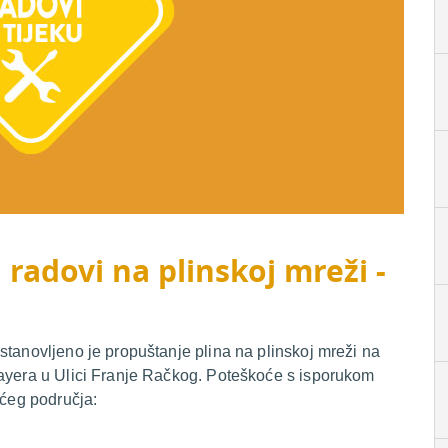
 radovi na plinskoj mreži -
stanovljeno je propuštanje plina na plinskoj mreži na
mayera u Ulici Franje Račkog. Poteškoće s isporukom
ećeg područja: