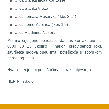
Ulica Stanka Ilića ( kbr. 1-29)
Ulica Stanka Vraza
Ulica Tomaša Masaryka ( kbr. 2-14)
Ulica Tome Maretića ( kbr. 1-9)
Ulica Vladimira Nazora
Molimo cijenjene potrošače da nas kontaktiraju na
0800 88 13 ukoliko i nakon predviđenog roka
završetka radova budu imali poteškoća s isporukom
prirodnog plina.
Hvala cijenjenim potrošačima na razumijevanju.
HEP-Plin d.o.o.