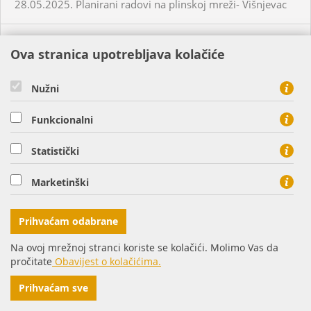
28.05.2025. Planirani radovi na plinskoj mreži- Višnjevac
27.05.2025. Planirani radovi na plinskoj mreži - Osijek
Ova stranica upotrebljava kolačiće
27.03.2025. Planirani radovi na plinskoj mreži - Pakrac
Nužni
Funkcionalni
27.03.2025. Planirani radovi na plinskoj mreži - Virovitica
Statistički
28.05.2025. Planirani radovi na plinskoj mreži - Osijek
Marketinški
28.04.2025. Planirani radovi na plinskoj mreži - Daruvar
Prihvaćam odabrane
28.05.2025. Neplanirani radovi na plinskoj mreži - Uglješ
Na ovoj mrežnoj stranci koriste se kolačići. Molimo Vas da
pročitate
Obavijest o kolačićima.
29.05.2025. Planirani radovi na plinskoj mreži - Daruvar-
Prihvaćam sve
Doljani