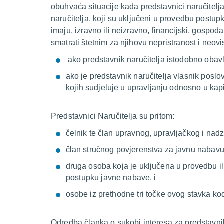
obuhvaća situacije kada predstavnici naručitelja
naručitelja, koji su uključeni u provedbu postup
imaju, izravno ili neizravno, financijski, gospodar
smatrati štetnim za njihovu nepristranost i neovi
ako predstavnik naručitelja istodobno obavl
ako je predstavnik naručitelja vlasnik posl
kojih sudjeluje u upravljanju odnosno u kap
Predstavnici Naručitelja su pritom:
čelnik te član upravnog, upravljačkog i nadzo
član stručnog povjerenstva za javnu nabav
druga osoba koja je uključena u provedbu ili
postupku javne nabave, i
osobe iz prethodne tri točke ovog stavka kod
Odredba članka o sukobi interesa za predstavnik