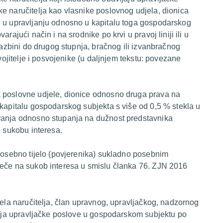
e naručitelja kao vlasnike poslovnog udjela, dionica
e u upravljanju odnosno u kapitalu toga gospodarskog
rajući način i na srodnike po krvi u pravoj liniji ili u
 tazbini do drugog stupnja, bračnog ili izvanbračnog
svojitelje i posvojenike (u daljnjem tekstu: povezane
a poslovne udjele, dionice odnosno druga prava na
 kapitalu gospodarskog subjekta s više od 0,5 % stekla u
ovanja odnosno stupanja na dužnost predstavnika
o sukobu interesa.
 posebno tijelo (povjerenika) sukladno posebnim
ječe na sukob interesa u smislu članka 76. ZJN 2016
jela naručitelja, član upravnog, upravljačkog, nadzornog
avlja upravljačke poslove u gospodarskom subjektu po