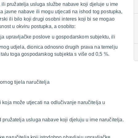
 ili pružatelja usluga službe nabave koji djeluje u ime
ka javne nabave ili mogu utjecati na ishod tog postupka,
ski ili bilo koji drugi osobni interes koji bi se mogao
snost u okviru postupka, a osobito:
ja upravljačke poslove u gospodarskom subjektu, ili
ovnog udjela, dionica odnosno drugih prava na temelju
italu toga gospodarskog subjekta s više od 0,5 %.
rnog tijela naručitelja
u
 koja može utjecati na odlučivanje naručitelja u
 pružatelja usluga nabave koji djeluju u ime naručitelja.
e naručitelja koji istodobno obavljaju upravljačke