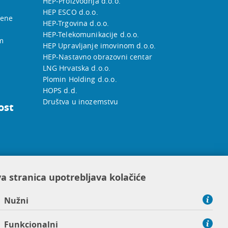
HEP-Proizvodnja d.o.o.
HEP ESCO d.o.o.
jene
HEP-Trgovina d.o.o.
HEP-Telekomunikacije d.o.o.
m
HEP Upravljanje imovinom d.o.o.
HEP-Nastavno obrazovni centar
LNG Hrvatska d.o.o.
Plomin Holding d.o.o.
HOPS d.d.
Društva u inozemstvu
ost
a stranica upotrebljava kolačiće
Nužni
Funkcionalni