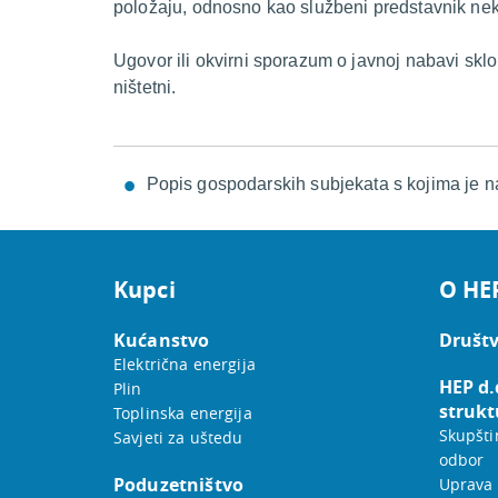
položaju, odnosno kao službeni predstavnik neko
Ugovor ili okvirni sporazum o javnoj nabavi skl
ništetni.
Popis gospodarskih subjekata s kojima je n
Kupci
O HE
Kućanstvo
Društv
Električna energija
HEP d.
Plin
strukt
Toplinska energija
Skupšti
Savjeti za uštedu
odbor
Poduzetništvo
Uprava