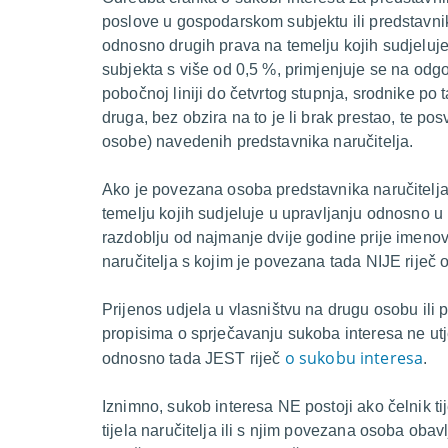
poslove u gospodarskom subjektu ili predstavnik
odnosno drugih prava na temelju kojih sudjeluj
subjekta s više od 0,5 %, primjenjuje se na odgova
pobočnoj liniji do četvrtog stupnja, srodnike po
druga, bez obzira na to je li brak prestao, te po
osobe) navedenih predstavnika naručitelja.
Ako je povezana osoba predstavnika naručitelj
temelju kojih sudjeluje u upravljanju odnosno u
razdoblju od najmanje dvije godine prije imen
naručitelja s kojim je povezana tada NIJE riječ 
Prijenos udjela u vlasništvu na drugu osobu ili
propisima o sprječavanju sukoba interesa ne ut
o sukobu interesa
odnosno tada JEST riječ
.
Iznimno, sukob interesa NE postoji ako čelnik ti
tijela naručitelja ili s njim povezana osoba ob