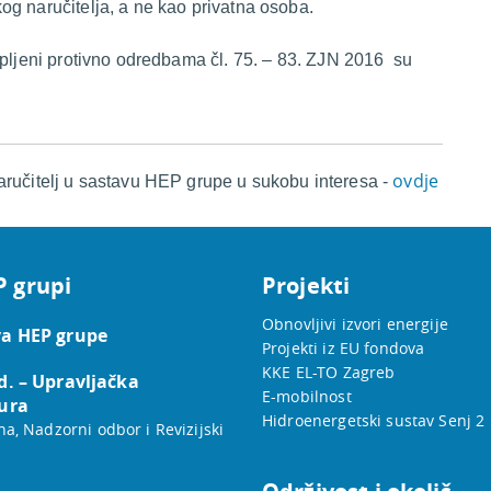
g naručitelja, a ne kao privatna osoba.
opljeni protivno odredbama čl. 75. – 83. ZJN 2016 su
ovdje
aručitelj u sastavu HEP grupe u sukobu interesa -
P grupi
Projekti
Obnovljivi izvori energije
a HEP grupe
Projekti iz EU fondova
KKE EL-TO Zagreb
d. – Upravljačka
E-mobilnost
ura
Hidroenergetski sustav Senj 2
na, Nadzorni odbor i Revizijski