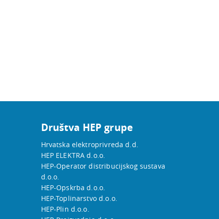
Društva HEP grupe
Hrvatska elektroprivreda d.d.
HEP ELEKTRA d.o.o.
HEP-Operator distribucijskog sustava
d.o.o.
HEP-Opskrba d.o.o.
HEP-Toplinarstvo d.o.o.
HEP-Plin d.o.o.