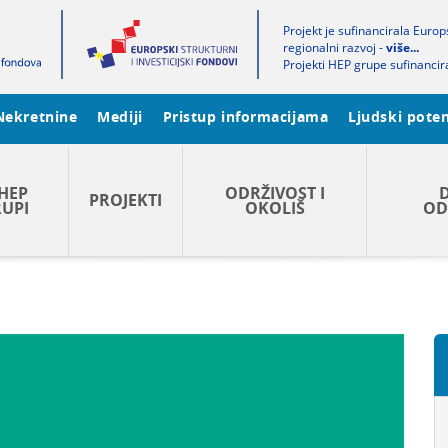
Projekt je sufinancirala Euro
regionalni razvoj -
više...
Projekti HEP grupe sufinancir
Nekretnine
Mediji
Pristup informacijama
Ljudski poten
HEP
ODRŽIVOST I
PROJEKTI
UPI
OKOLIŠ
OD