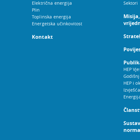
Električna energija
Sektori
Plin
Misija,
Toplinska energija
vrijed
Energetska učinkovitost
Strateš
Kontakt
Povije
Publik
HEP Vje
Godišnj
HEP i ok
Izvješća
Energij
Članst
Sustav
norm