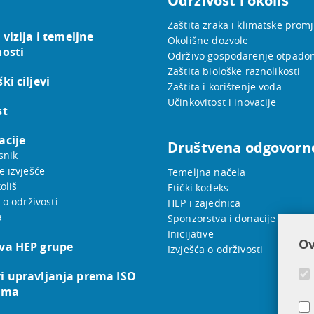
Održivost i okoliš
Zaštita zraka i klimatske prom
 vizija i temeljne
Okolišne dozvole
nosti
Održivo gospodarenje otpado
Zaštita biološke raznolikosti
ki ciljevi
Zaštita i korištenje voda
Učinkovitost i inovacije
st
acije
Društvena odgovorn
snik
e izvješće
Temeljna načela
oliš
Etički kodeks
 o održivosti
HEP i zajednica
a
Sponzorstva i donacije
Inicijative
Ov
va HEP grupe
Izvješća o održivosti
i upravljanja prema ISO
ama