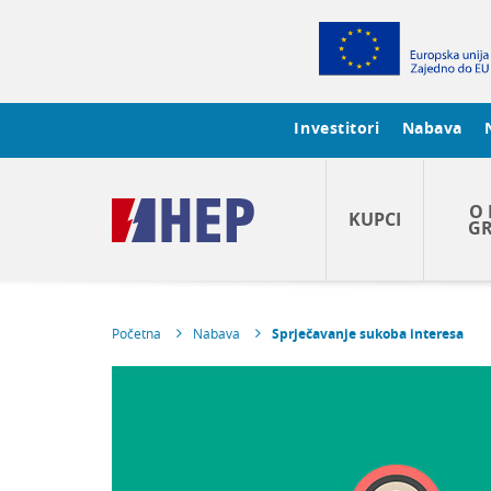
Investitori
Nabava
O 
KUPCI
GR
Početna
Nabava
Sprječavanje sukoba interesa