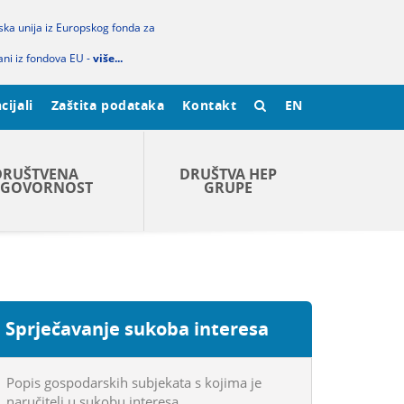
pska unija iz Europskog fonda za
ani iz fondova EU -
više...
cijali
Zaštita podataka
Kontakt
EN
DRUŠTVENA
DRUŠTVA HEP
GOVORNOST
GRUPE
Sprječavanje sukoba interesa
Popis gospodarskih subjekata s kojima je
naručitelj u sukobu interesa