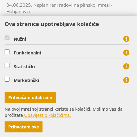
04.06.2025. Neplanirani radovi na plinskoj mreži -
Habjanovci
Ova stranica upotrebljava kolačiće
05.06.2025. Planirani radovi na plinskoj mreži - Daruvar
Nužni
05.06.2025. Planirani radovi na plinskoj mreži - Virovitica
Funkcionalni
05.06.2025. Planirani radovi na plinskoj mreži - Virovitica
Statistički
05.06.2025. Planirani radovi na plinskoj mreži - Virovitica
Marketinški
05.06.2025. Neplanirani radovi na plinskoj mreži -
Prihvaćam odabrane
Virovitica
Na ovoj mrežnoj stranci koriste se kolačići. Molimo Vas da
pročitate
Obavijest o kolačićima.
05.06.2025. Neplanirani radovi na plinskoj mreži -
Ordanja
Prihvaćam sve