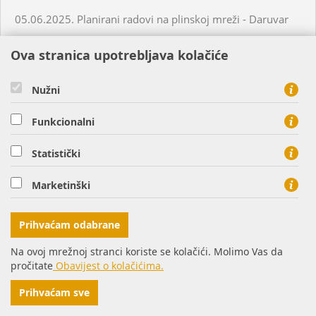
05.06.2025. Planirani radovi na plinskoj mreži - Daruvar
Ova stranica upotrebljava kolačiće
05.06.2025. Planirani radovi na plinskoj mreži - Virovitica
Nužni
05.06.2025. Planirani radovi na plinskoj mreži - Virovitica
Funkcionalni
05.06.2025. Planirani radovi na plinskoj mreži - Virovitica
Statistički
05.06.2025. Neplanirani radovi na plinskoj mreži -
Marketinški
Virovitica
Prihvaćam odabrane
05.06.2025. Neplanirani radovi na plinskoj mreži -
Ordanja
Na ovoj mrežnoj stranci koriste se kolačići. Molimo Vas da
pročitate
Obavijest o kolačićima.
06.06.2025. Planirani radovi na plinskoj mreži - Osijek
Prihvaćam sve