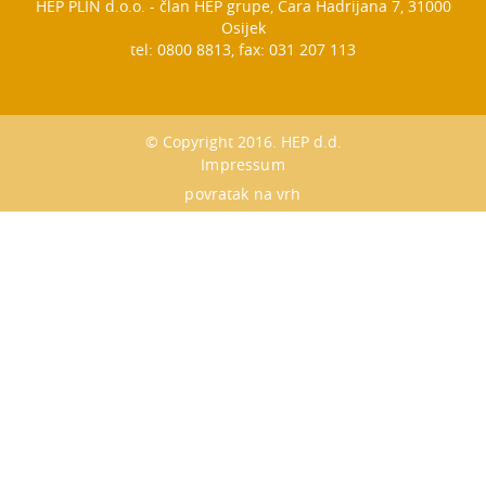
HEP PLIN d.o.o. - član HEP grupe, Cara Hadrijana 7, 31000
Osijek
tel: 0800 8813, fax: 031 207 113
© Copyright 2016. HEP d.d.
Impressum
povratak na vrh