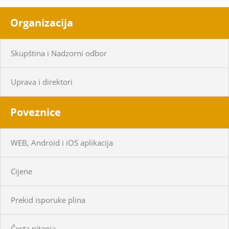
Organizacija
Skupština i Nadzorni odbor
Uprava i direktori
Poveznice
WEB, Android i iOS aplikacija
Cijene
Prekid isporuke plina
Česta pitanja