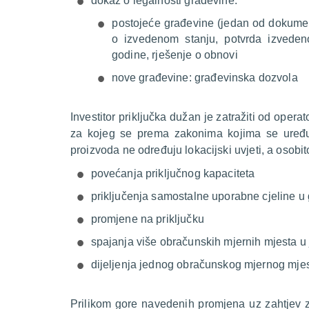
dokaz o legalnosti građevine:
postojeće građevine (jedan od dokumen
o izvedenom stanju, potvrda izvedeno
godine, rješenje o obnovi
nove građevine: građevinska dozvola
Investitor priključka dužan je zatražiti od operat
za kojeg se prema zakonima kojima se uređuj
proizvoda ne određuju lokacijski uvjeti, a osobit
povećanja priključnog kapaciteta
priključenja samostalne uporabne cjeline u g
promjene na priključku
spajanja više obračunskih mjernih mjesta u j
dijeljenja jednog obračunskog mjernog mjes
Prilikom gore navedenih promjena uz zahtjev za