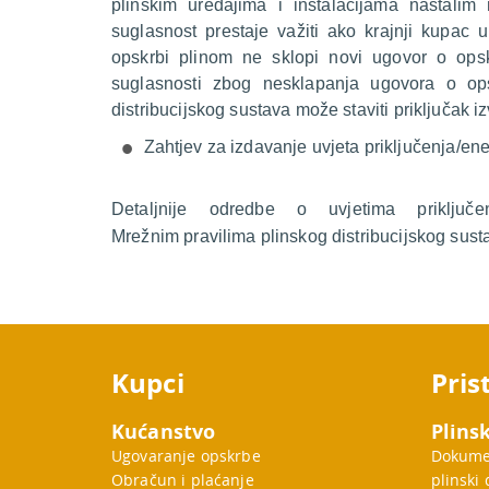
plinskim uređajima i instalacijama nastalim
suglasnost prestaje važiti ako krajnji kupa
opskrbi plinom ne sklopi novi ugovor o ops
suglasnosti zbog nesklapanja ugovora o op
distribucijskog sustava može staviti priključak iz
Zahtjev za izdavanje uvjeta priključenja/ene
Detaljnije odredbe o uvjetima priklju
Mrežnim pravilima plinskog distribucijskog sus
Kupci
Pris
Kućanstvo
Plinsk
Ugovaranje opskrbe
Dokumen
Obračun i plaćanje
plinski 