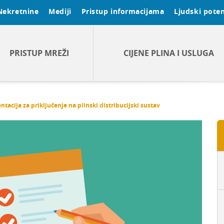
Nekretnine
Mediji
Pristup informacijama
Ljudski poten
PRISTUP MREŽI
CIJENE PLINA I USLUGA
acija za priključenje na plinski distribucijski sustav