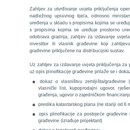
Zahtjev za utvrđivanje uvjeta priključenja ope
nadležnog upravnog tijela, odnosno ministar
uređenja u skladu s propisima kojima se uređuj
s propisima kojima se uređuje prostorno uređ
odobrava gradnja, zahtjev za izdavanje uvjeta 
investitor ili vlasnik građevine koji zahtije
građevine priključene na distribucijski sustav.
Uz zahtjev za izdavanje uvjeta priključenja za 
uz opis plinofikacije građevine prilaže se i dok
dokaz o vlasništvu zemljišta/građevine 
vlasnički list, kupoprodajni ugovor, rje
građenja, ugovor o zajedničkom financiranju
preslika katastarskog plana (ne stariji od 6 
opis plinofikacije za postojeće građevine i
građevine (izrađuje projektant)