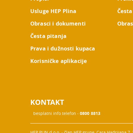
Usluge HEP Plina
Česta
Obrasci i dokumenti
Obras
Česta pitanja
Prava i dužnosti kupaca
Korisničke aplikacije
KONTAKT
besplatni info telefon -
0800 8813
HEP PLIN d.o.o. - član HEP grupe, Cara Hadrijana 7,