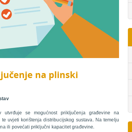
jučenje na plinski
ustav
tav utvrđuje se mogućnost priključenja građevine na
a, te uvjeti korištenja distribucijskog sustava.
Na temelju
na ili povećati priključni kapacitet građevine.