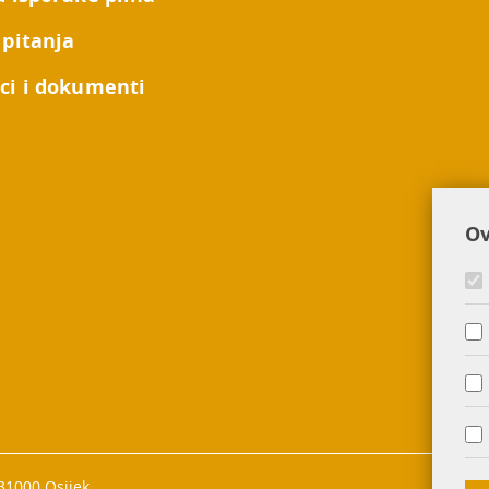
 pitanja
ci i dokumenti
Ov
 31000 Osijek