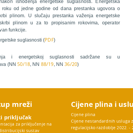
 nakon ishođenja energetske suglasnosti. Energetska
c u roku od jedne godine od dana prestanka ugovora o
krbi plinom. U slučaju prestanka važenja energetske
skrbi plinom u za to propisanim rokovima, operator
van funkcije.
PDF
rgetske suglasnosti (
)
čenja i energetskoj suglasnosti sadržane su u
50/18
88/19
36/20
tava (NN
, NN
, NN
)
tup mreži
Cijene plina i usl
Cijene plina
i priključak
Cijene nestandardnih usluga 
tacija za priključenje na
regulacijsko razdoblje 2022. - 
distribucijski sustav