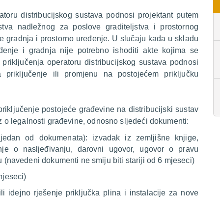
ratoru distribucijskog sustava podnosi projektant putem
stva nadležnog za poslove graditeljstva i prostornog
e gradnja i prostorno uređenje. U slučaju kada u skladu
enje i gradnja nije potrebno ishoditi akte kojima se
priključenja operatoru distribucijskog sustava podnosi
va priključenje ili promjenu na postojećem priključku
priključenje postojeće građevine na distribucijski sustav
az o legalnosti građevine, odnosno sljedeći dokumenti:
(jedan od dokumenata): izvadak iz zemljišne knjige,
šenje o nasljeđivanju, darovni ugovor, ugovor o pravu
 (navedeni dokumenti ne smiju biti stariji od 6 mjeseci)
mjeseci)
li idejno rješenje priključka plina i instalacije za nove