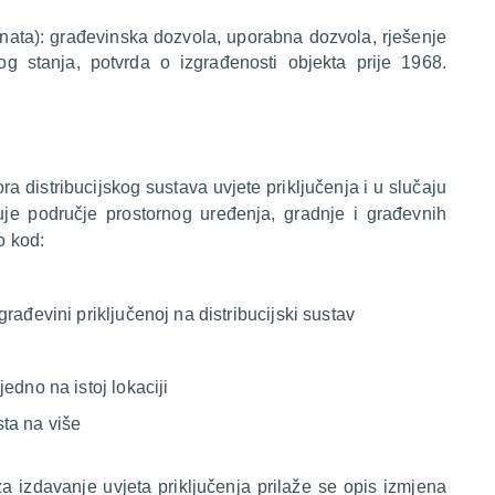
ata): građevinska dozvola, uporabna dozvola, rješenje
g stanja, potvrda o izgrađenosti objekta prije 1968.
ora distribucijskog sustava uvjete priključenja i u slučaju
e područje prostornog uređenja, gradnje i građevnih
o kod:
rađevini priključenoj na distribucijski sustav
edno na istoj lokaciji
ta na više
 izdavanje uvjeta priključenja prilaže se opis izmjena