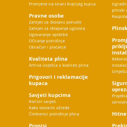
Promjene na strani krajnjeg kupca
Izgradnj
plinski 
Pravne osobe
Raspola
Zahtjev za dostavu ponude
Plinsk
Zahtjev za sklapanje ugovora
Ugovaranje opskrbe
Promj
Očitanje potrošnje
priklj
Obračun i plaćanje
instal
Kvaliteta plina
Rekonstr
Arhiva izvješća o kvaliteti plina
instalac
Izmješt
Prigovori i reklamacije
kupaca
Sigur
oprez
Savjeti kupcima
Projekta
Korisni savjeti
serviser
Kako ostvariti uštede
Hitne
Čimbenici potrošnje plina
Propisi
Preki