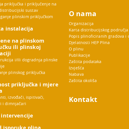
a priključka i priključenje na
distribucijski sustav
O nama
ganje plinskim priključkom
Organizacija
a instalacija
Karta distribucijskog područja
Popis plinoficiranih gradova i
ene na plinskom
Djelatnosti HEP Plina
učku ili plinskoj
O plinu
aciji
Publikacije
ukcija i/ili dogradnja plinske
Zaštita podataka
ije
Izvješća
anje plinskog priključka
Nabava
Zaštita okoliša
nost priključka i mjere
a
nti, izvođači, ispitivači,
Kontakt
i i dimnjačari
 intervencije
d isporuke plina