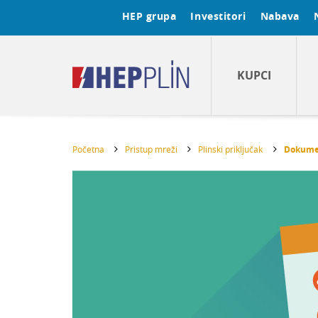
HEP grupa
Investitori
Nabava
KUPCI
Početna
Pristup mreži
Plinski priključak
Dokument