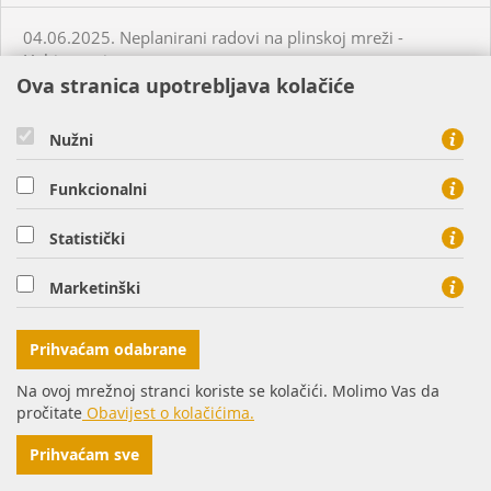
04.06.2025. Neplanirani radovi na plinskoj mreži -
Habjanovci
Ova stranica upotrebljava kolačiće
05.06.2025. Planirani radovi na plinskoj mreži - Daruvar
Nužni
05.06.2025. Planirani radovi na plinskoj mreži - Virovitica
Funkcionalni
Statistički
05.06.2025. Planirani radovi na plinskoj mreži - Virovitica
Marketinški
05.06.2025. Planirani radovi na plinskoj mreži - Virovitica
Prihvaćam odabrane
05.06.2025. Neplanirani radovi na plinskoj mreži -
Virovitica
Na ovoj mrežnoj stranci koriste se kolačići. Molimo Vas da
pročitate
Obavijest o kolačićima.
05.06.2025. Neplanirani radovi na plinskoj mreži -
Prihvaćam sve
Ordanja