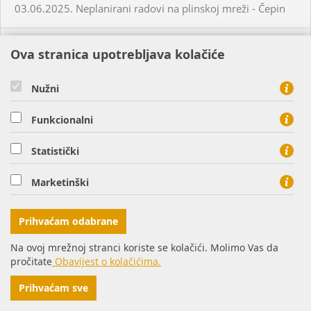
03.06.2025. Neplanirani radovi na plinskoj mreži - Čepin
04.06.2025. Planirani radovi na plinskoj mreži - Virovitica
Ova stranica upotrebljava kolačiće
04.06.2025. Neplanirani radovi na plinskoj mreži -
Nužni
Habjanovci
Funkcionalni
05.06.2025. Planirani radovi na plinskoj mreži - Daruvar
Statistički
05.06.2025. Planirani radovi na plinskoj mreži - Virovitica
Marketinški
05.06.2025. Planirani radovi na plinskoj mreži - Virovitica
Prihvaćam odabrane
Na ovoj mrežnoj stranci koriste se kolačići. Molimo Vas da
05.06.2025. Planirani radovi na plinskoj mreži - Virovitica
pročitate
Obavijest o kolačićima.
Prihvaćam sve
05.06.2025. Neplanirani radovi na plinskoj mreži -
Virovitica