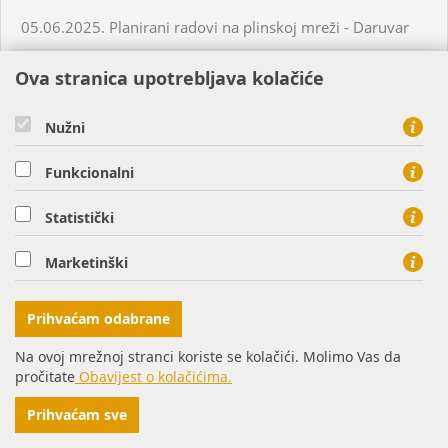
05.06.2025. Planirani radovi na plinskoj mreži - Daruvar
Ova stranica upotrebljava kolačiće
05.06.2025. Planirani radovi na plinskoj mreži - Virovitica
Nužni
05.06.2025. Planirani radovi na plinskoj mreži - Virovitica
Funkcionalni
05.06.2025. Planirani radovi na plinskoj mreži - Virovitica
Statistički
05.06.2025. Neplanirani radovi na plinskoj mreži -
Marketinški
Virovitica
Prihvaćam odabrane
05.06.2025. Neplanirani radovi na plinskoj mreži -
Ordanja
Na ovoj mrežnoj stranci koriste se kolačići. Molimo Vas da
pročitate
Obavijest o kolačićima.
06.06.2025. Planirani radovi na plinskoj mreži - Osijek
Prihvaćam sve