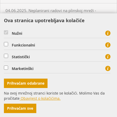
04.06.2025. Neplanirani radovi na plinskoj mreži -
Habjanovci
Ova stranica upotrebljava kolačiće
05.06.2025. Planirani radovi na plinskoj mreži - Daruvar
Nužni
05.06.2025. Planirani radovi na plinskoj mreži - Virovitica
Funkcionalni
Statistički
05.06.2025. Planirani radovi na plinskoj mreži - Virovitica
Marketinški
05.06.2025. Planirani radovi na plinskoj mreži - Virovitica
Prihvaćam odabrane
05.06.2025. Neplanirani radovi na plinskoj mreži -
Na ovoj mrežnoj stranci koriste se kolačići. Molimo Vas da
Virovitica
pročitate
Obavijest o kolačićima.
Prihvaćam sve
05.06.2025. Neplanirani radovi na plinskoj mreži -
Ordanja