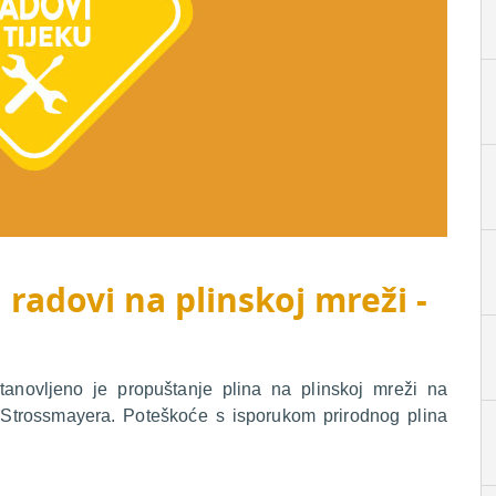
 radovi na plinskoj mreži -
tanovljeno je propuštanje plina na plinskoj mreži na
a Strossmayera. Poteškoće s isporukom prirodnog plina