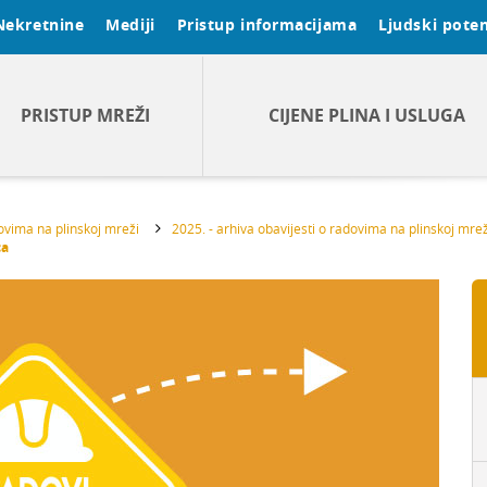
Nekretnine
Mediji
Pristup informacijama
Ljudski poten
PRISTUP MREŽI
CIJENE PLINA I USLUGA
dovima na plinskoj mreži
2025. - arhiva obavijesti o radovima na plinskoj mrež
ca