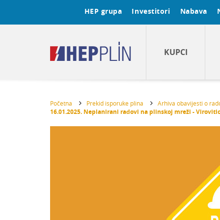
HEP grupa
Investitori
Nabava
KUPCI
Početna
Prekid isporuke plina
Arhiva obavijesti o ra
16.01.2025. Neplanirani radovi na plinskoj mreži - Viroviti