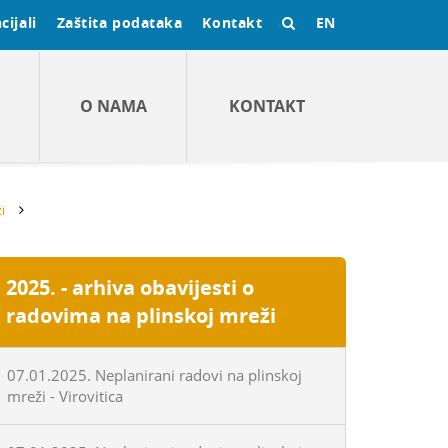
cijali
Zaštita podataka
Kontakt
EN
O NAMA
KONTAKT
i
2025. - arhiva obavijesti o
radovima na plinskoj mreži
07.01.2025. Neplanirani radovi na plinskoj
mreži - Virovitica