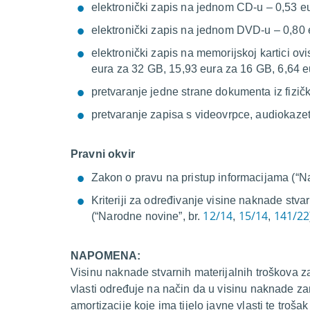
elektronički zapis na jednom CD-u – 0,53 e
elektronički zapis na jednom DVD-u – 0,80 
elektronički zapis na memorijskoj kartici ov
eura za 32 GB, 15,93 eura za 16 GB, 6,64 e
pretvaranje jedne strane dokumenta iz fizičk
pretvaranje zapisa s videovrpce, audiokazete
Pravni okvir
Zakon o pravu na pristup informacijama (“Na
Kriteriji za određivanje visine naknade stva
12/14
15/14
141/22
(“Narodne novine”, br.
,
,
NAPOMENA:
Visinu naknade stvarnih materijalnih troškova za
vlasti određuje na način da u visinu naknade za
amortizacije koje ima tijelo javne vlasti te troš