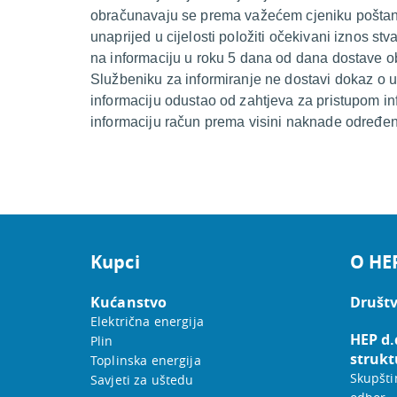
obračunavaju se prema važećem cjeniku poštansk
unaprijed u cijelosti položiti očekivani iznos st
na informaciju u roku 5 dana od dana dostave oba
Službeniku za informiranje ne dostavi dokaz o up
informaciju odustao od zahtjeva za pristupom in
informaciju račun prema visini naknade određeno
Kupci
O HE
Kućanstvo
Društv
Električna energija
HEP d.
Plin
strukt
Toplinska energija
Skupšti
Savjeti za uštedu