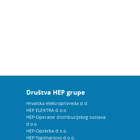
Društva HEP grupe
Hrvatska elektroprivreda d.d.
HEP ELEKTRA d.o.o.
HEP-Operator distribucijskog sustava
d.o.o.
HEP-Opskrba d.o.o.
HEP-Toplinarstvo d.o.o.