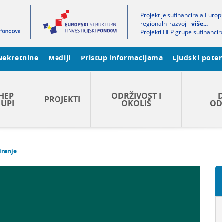
Projekt je sufinancirala Euro
regionalni razvoj -
više...
Projekti HEP grupe sufinancir
Nekretnine
Mediji
Pristup informacijama
Ljudski poten
HEP
ODRŽIVOST I
PROJEKTI
UPI
OKOLIŠ
OD
iranje