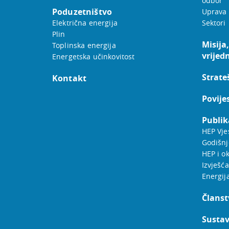
odbor
Poduzetništvo
Uprava
Električna energija
Sektori
Plin
Misija,
Toplinska energija
vrijed
Energetska učinkovitost
Strateš
Kontakt
Povije
Publik
HEP Vje
Godišnj
HEP i ok
Izvješća
Energij
Članst
Sustav