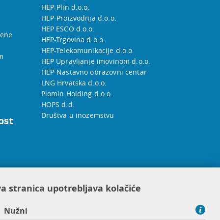
HEP-Plin d.o.o.
HEP-Proizvodnja d.o.o.
HEP ESCO d.o.o.
jene
HEP-Trgovina d.o.o.
HEP-Telekomunikacije d.o.o.
m
HEP Upravljanje imovinom d.o.o.
HEP-Nastavno obrazovni centar
LNG Hrvatska d.o.o.
Plomin Holding d.o.o.
HOPS d.d.
Društva u inozemstvu
ost
a stranica upotrebljava kolačiće
Nužni