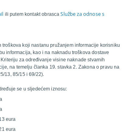
il
Službe za odnose s
ili putem kontakt obrasca
 troškova koji nastanu pružanjem informacije korisniku
bu informacija, kao i na naknadu troškova dostave
Kriteriju za određivanje visine naknade stvarnih
cije, na temelju članka 19. stavka 2. Zakona o pravu na
5/13, 85/15 i 69/22).
dređuje se u sljedećem iznosu:
ra
ra
,13 eura
,21 eura