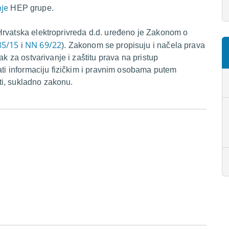
nje
HEP grupe.
Hrvatska elektroprivreda d.d. uređeno je Zakonom o
85/15
NN 69/22
i
). Zakonom se propisuju i načela prava
ak za ostvarivanje i zaštitu prava na pristup
ati informaciju fizičkim i pravnim osobama putem
sti, sukladno zakonu.