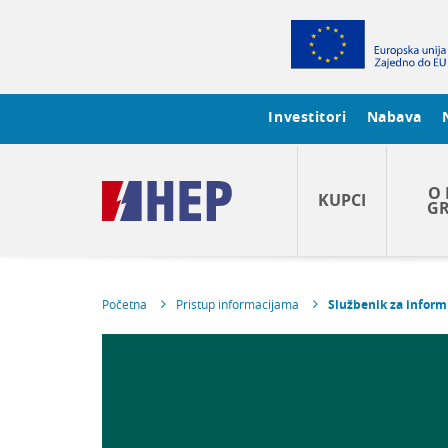
Investitori
Nabava
O 
KUPCI
GR
Početna
Pristup informacijama
Službenik za inform