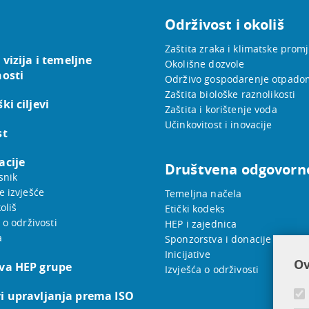
Održivost i okoliš
Zaštita zraka i klimatske prom
 vizija i temeljne
Okolišne dozvole
nosti
Održivo gospodarenje otpado
Zaštita biološke raznolikosti
ki ciljevi
Zaštita i korištenje voda
Učinkovitost i inovacije
st
acije
Društvena odgovorn
snik
e izvješće
Temeljna načela
oliš
Etički kodeks
 o održivosti
HEP i zajednica
a
Sponzorstva i donacije
Inicijative
Ov
va HEP grupe
Izvješća o održivosti
i upravljanja prema ISO