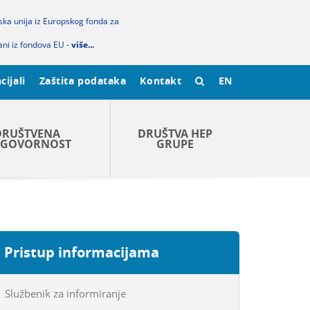
pska unija iz Europskog fonda za
ani iz fondova EU -
više...
cijali
Zaštita podataka
Kontakt
EN
DRUŠTVENA
DRUŠTVA HEP
GOVORNOST
GRUPE
Pristup informacijama
Službenik za informiranje