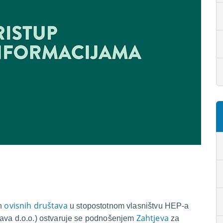
ovisnih društava
ih
u stopostotnom vlasništvu HEP-a
Zahtjeva
tava d.o.o.) ostvaruje se podnošenjem
za