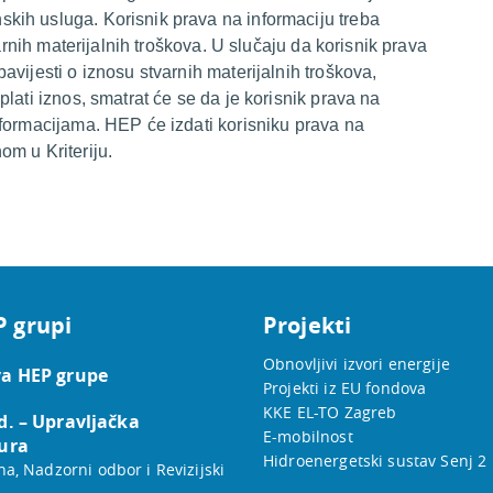
ih usluga. Korisnik prava na informaciju treba
varnih materijalnih troškova. U slučaju da korisnik prava
vijesti o iznosu stvarnih materijalnih troškova,
lati iznos, smatrat će se da je korisnik prava na
formacijama. HEP će izdati korisniku prava na
m u Kriteriju.
P grupi
Projekti
Obnovljivi izvori energije
a HEP grupe
Projekti iz EU fondova
KKE EL-TO Zagreb
d. – Upravljačka
E-mobilnost
ura
Hidroenergetski sustav Senj 2
na, Nadzorni odbor i Revizijski