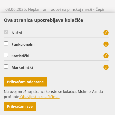
03.06.2025. Neplanirani radovi na plinskoj mreži - Čepin
Ova stranica upotrebljava kolačiće
04.06.2025. Planirani radovi na plinskoj mreži - Virovitica
Nužni
04.06.2025. Neplanirani radovi na plinskoj mreži -
Habjanovci
Funkcionalni
Statistički
05.06.2025. Planirani radovi na plinskoj mreži - Daruvar
Marketinški
05.06.2025. Planirani radovi na plinskoj mreži - Virovitica
Prihvaćam odabrane
05.06.2025. Planirani radovi na plinskoj mreži - Virovitica
Na ovoj mrežnoj stranci koriste se kolačići. Molimo Vas da
pročitate
Obavijest o kolačićima.
05.06.2025. Planirani radovi na plinskoj mreži - Virovitica
Prihvaćam sve