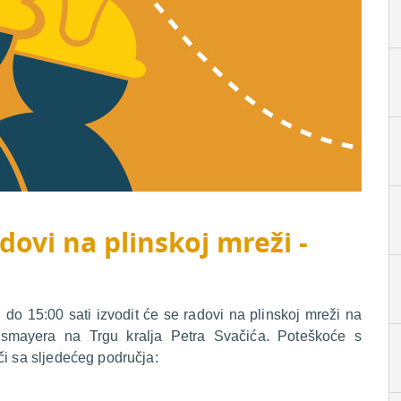
dovi na plinskoj mreži -
o 15:00 sati izvodit će se radovi na plinskoj mreži na
ossmayera na Trgu kralja Petra Svačića. Poteškoće s
či sa sljedećeg područja: