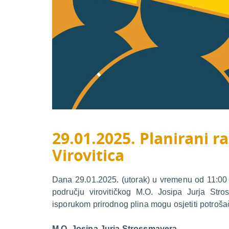
29.01.2025. Planirani ra
Virovitica
Dana 29.01.2025. (utorak) u vremenu od 11:00 d
području virovitičkog M.O. Josipa Jurja Str
isporukom prirodnog plina mogu osjetiti potroša
M.O. Josipa Jurja Strossmayera