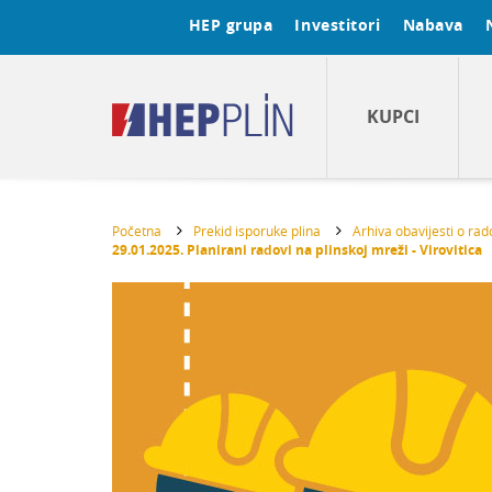
HEP grupa
Investitori
Nabava
KUPCI
Početna
Prekid isporuke plina
Arhiva obavijesti o ra
29.01.2025. Planirani radovi na plinskoj mreži - Virovitica