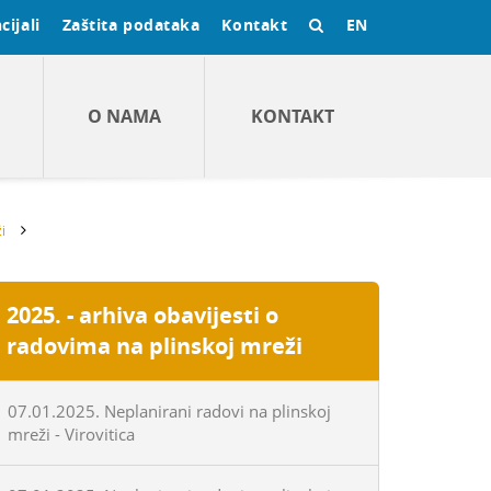
cijali
Zaštita podataka
Kontakt
EN
O NAMA
KONTAKT
i
2025. - arhiva obavijesti o
radovima na plinskoj mreži
07.01.2025. Neplanirani radovi na plinskoj
mreži - Virovitica