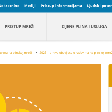
Nekretnine
Mediji
Pristup informacijama
Ljudski poten
PRISTUP MREŽI
CIJENE PLINA I USLUGA
dovima na plinskoj mreži
2025. - arhiva obavijesti o radovima na plinskoj mrež