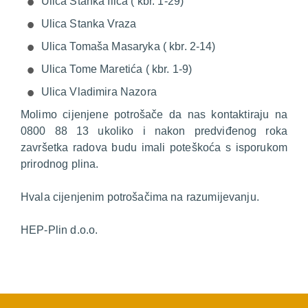
Ulica Stanka Ilića ( kbr. 1-29)
Ulica Stanka Vraza
Ulica Tomaša Masaryka ( kbr. 2-14)
Ulica Tome Maretića ( kbr. 1-9)
Ulica Vladimira Nazora
Molimo cijenjene potrošače da nas kontaktiraju na
0800 88 13 ukoliko i nakon predviđenog roka
završetka radova budu imali poteškoća s isporukom
prirodnog plina.
Hvala cijenjenim potrošačima na razumijevanju.
HEP-Plin d.o.o.