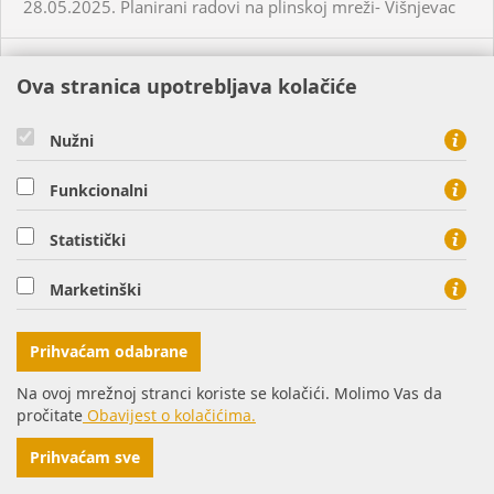
28.05.2025. Planirani radovi na plinskoj mreži- Višnjevac
27.05.2025. Planirani radovi na plinskoj mreži - Osijek
Ova stranica upotrebljava kolačiće
27.03.2025. Planirani radovi na plinskoj mreži - Pakrac
Nužni
Funkcionalni
27.03.2025. Planirani radovi na plinskoj mreži - Virovitica
Statistički
28.05.2025. Planirani radovi na plinskoj mreži - Osijek
Marketinški
28.04.2025. Planirani radovi na plinskoj mreži - Daruvar
Prihvaćam odabrane
28.05.2025. Neplanirani radovi na plinskoj mreži - Uglješ
Na ovoj mrežnoj stranci koriste se kolačići. Molimo Vas da
pročitate
Obavijest o kolačićima.
29.05.2025. Planirani radovi na plinskoj mreži - Daruvar-
Prihvaćam sve
Doljani