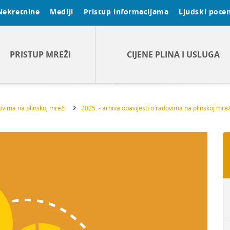
Nekretnine
Mediji
Pristup informacijama
Ljudski poten
PRISTUP MREŽI
CIJENE PLINA I USLUGA
dovima na plinskoj mreži
2025. - arhiva obavijesti o radovima na plinskoj mrež