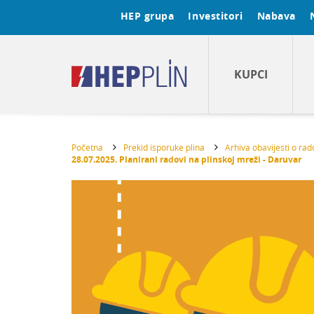
HEP grupa
Investitori
Nabava
KUPCI
Početna
Prekid isporuke plina
Arhiva obavijesti o ra
28.07.2025. Planirani radovi na plinskoj mreži - Daruvar