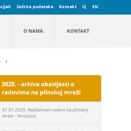
cijali
Zaštita podataka
Kontakt
EN
O NAMA
KONTAKT
i
2025. - arhiva obavijesti o
radovima na plinskoj mreži
07.01.2025. Neplanirani radovi na plinskoj
mreži - Virovitica