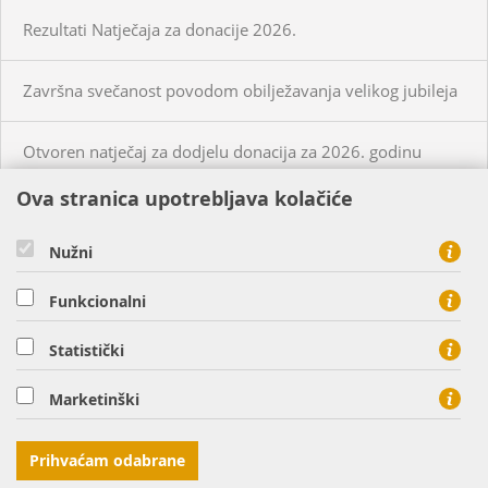
Rezultati Natječaja za donacije 2026.
Završna svečanost povodom obilježavanja velikog jubileja
Otvoren natječaj za dodjelu donacija za 2026. godinu
Ova stranica upotrebljava kolačiće
KUPCI
PRISTUP MREŽI
Nužni
CIJENE PLINA I USLUGA
Funkcionalni
O NAMA
KONTAKT
Statistički
HEP PLIN d.o.o. - član HEP grupe, Cara Hadrijana 7, 31000
Marketinški
Osijek
tel: 0800 8813, fax: 031 207 113
Prihvaćam odabrane