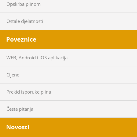
Opskrba plinom
Ostale djelatnosti
Poveznice
WEB, Android i iOS aplikacija
Cijene
Prekid isporuke plina
Česta pitanja
Novosti