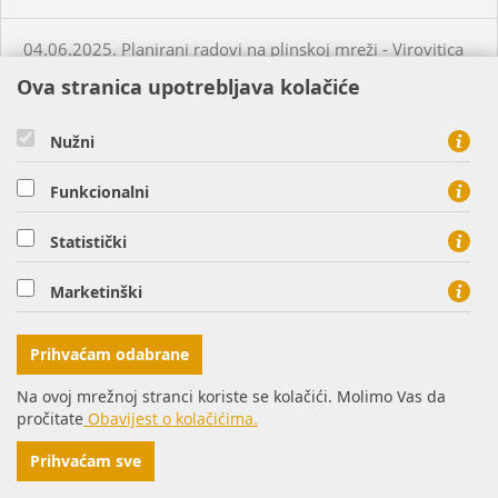
04.06.2025. Planirani radovi na plinskoj mreži - Virovitica
Ova stranica upotrebljava kolačiće
04.06.2025. Neplanirani radovi na plinskoj mreži -
Habjanovci
Nužni
Funkcionalni
05.06.2025. Planirani radovi na plinskoj mreži - Daruvar
Statistički
05.06.2025. Planirani radovi na plinskoj mreži - Virovitica
Marketinški
05.06.2025. Planirani radovi na plinskoj mreži - Virovitica
Prihvaćam odabrane
05.06.2025. Planirani radovi na plinskoj mreži - Virovitica
Na ovoj mrežnoj stranci koriste se kolačići. Molimo Vas da
pročitate
Obavijest o kolačićima.
05.06.2025. Neplanirani radovi na plinskoj mreži -
Prihvaćam sve
Virovitica