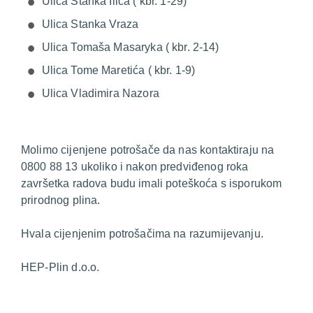
Ulica Stanka Ilića ( kbr. 1-29)
Ulica Stanka Vraza
Ulica Tomaša Masaryka ( kbr. 2-14)
Ulica Tome Maretića ( kbr. 1-9)
Ulica Vladimira Nazora
Molimo cijenjene potrošače da nas kontaktiraju na
0800 88 13 ukoliko i nakon predviđenog roka
završetka radova budu imali poteškoća s isporukom
prirodnog plina.
Hvala cijenjenim potrošačima na razumijevanju.
HEP-Plin d.o.o.