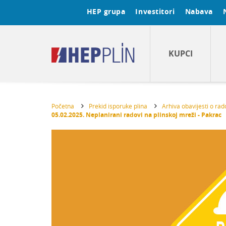
HEP grupa
Investitori
Nabava
KUPCI
Početna
Prekid isporuke plina
Arhiva obavijesti o ra
05.02.2025. Neplanirani radovi na plinskoj mreži - Pakrac