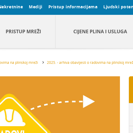
Nekretnine
Mediji
Pristup informacijama
Ljudski poten
PRISTUP MREŽI
CIJENE PLINA I USLUGA
dovima na plinskoj mreži
2025. - arhiva obavijesti o radovima na plinskoj mrež