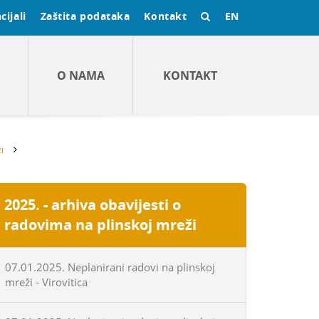
cijali
Zaštita podataka
Kontakt
EN
O NAMA
KONTAKT
i
2025. - arhiva obavijesti o
radovima na plinskoj mreži
07.01.2025. Neplanirani radovi na plinskoj
mreži - Virovitica