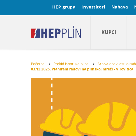
HEP grupa
Investitori
Nabava
KUPCI
Početna
Prekid isporuke plina
Arhiva obavijesti o ra
03.12.2025. Planirani radovi na plinskoj mreži - Virovitica