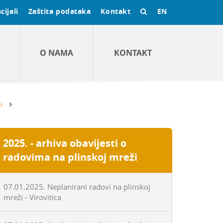
cijali
Zaštita podataka
Kontakt
EN
O NAMA
KONTAKT
i
2025. - arhiva obavijesti o
radovima na plinskoj mreži
07.01.2025. Neplanirani radovi na plinskoj
mreži - Virovitica