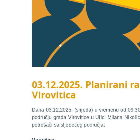
03.12.2025. Planirani ra
Virovitica
Dana 03.12.2025. (srijeda) u vremenu od 09:30 
području grada Virovitice u Ulici Milana Nikoli
potrošači sa sljedećeg područja:
Virovitica