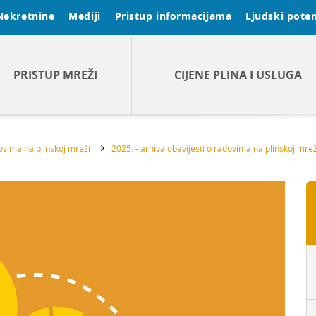
Nekretnine
Mediji
Pristup informacijama
Ljudski poten
PRISTUP MREŽI
CIJENE PLINA I USLUGA
dovima na plinskoj mreži
2025. - arhiva obavijesti o radovima na plinskoj mrež