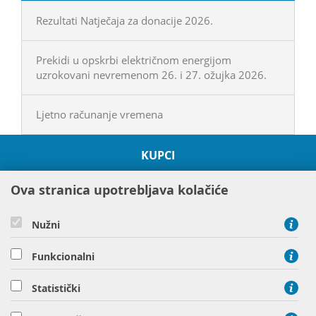
Rezultati Natječaja za donacije 2026.
Prekidi u opskrbi električnom energijom
uzrokovani nevremenom 26. i 27. ožujka 2026.
Ljetno računanje vremena
KUPCI
O HEP GRUPI
Ova stranica upotrebljava kolačiće
PROJEKTI
ODRŽIVOST I OKOLIŠ
Nužni
DRUŠTVENA ODGOVORNOST
DRUŠTVA HEP GRUPE
Funkcionalni
Statistički