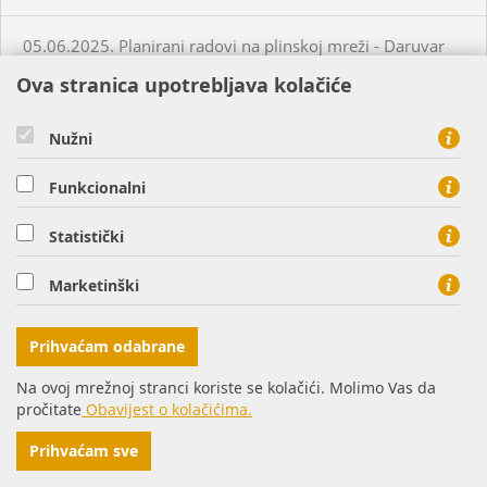
05.06.2025. Planirani radovi na plinskoj mreži - Daruvar
Ova stranica upotrebljava kolačiće
05.06.2025. Planirani radovi na plinskoj mreži - Virovitica
Nužni
05.06.2025. Planirani radovi na plinskoj mreži - Virovitica
Funkcionalni
05.06.2025. Planirani radovi na plinskoj mreži - Virovitica
Statistički
Marketinški
05.06.2025. Neplanirani radovi na plinskoj mreži -
Virovitica
Prihvaćam odabrane
05.06.2025. Neplanirani radovi na plinskoj mreži -
Na ovoj mrežnoj stranci koriste se kolačići. Molimo Vas da
Ordanja
pročitate
Obavijest o kolačićima.
Prihvaćam sve
06.06.2025. Planirani radovi na plinskoj mreži - Osijek