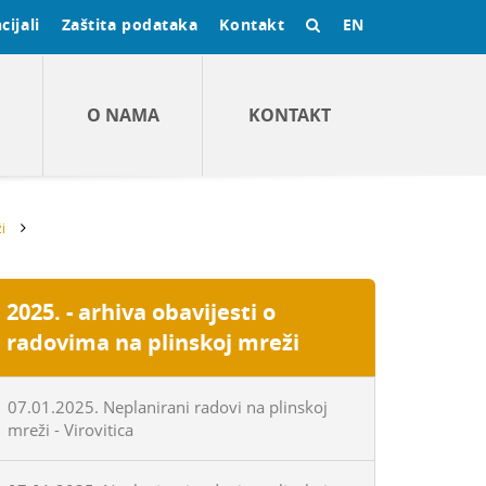
cijali
Zaštita podataka
Kontakt
EN
O NAMA
KONTAKT
i
2025. - arhiva obavijesti o
radovima na plinskoj mreži
07.01.2025. Neplanirani radovi na plinskoj
mreži - Virovitica