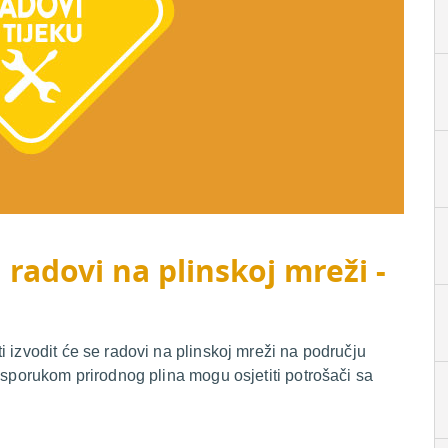
 radovi na plinskoj mreži -
 izvodit će se radovi na plinskoj mreži na području
isporukom prirodnog plina mogu osjetiti potrošači sa