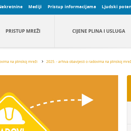
Nekretnine
Mediji
Pristup informacijama
Ljudski poten
PRISTUP MREŽI
CIJENE PLINA I USLUGA
dovima na plinskoj mreži
2025. - arhiva obavijesti o radovima na plinskoj mrež