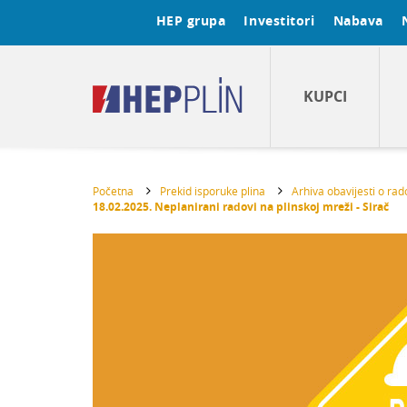
HEP grupa
Investitori
Nabava
KUPCI
Početna
Prekid isporuke plina
Arhiva obavijesti o ra
18.02.2025. Neplanirani radovi na plinskoj mreži - Sirač