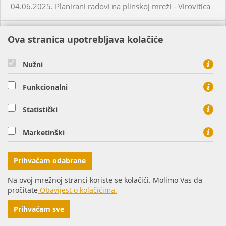
04.06.2025. Planirani radovi na plinskoj mreži - Virovitica
04.06.2025. Neplanirani radovi na plinskoj mreži -
Ova stranica upotrebljava kolačiće
Habjanovci
Nužni
05.06.2025. Planirani radovi na plinskoj mreži - Daruvar
Funkcionalni
05.06.2025. Planirani radovi na plinskoj mreži - Virovitica
Statistički
05.06.2025. Planirani radovi na plinskoj mreži - Virovitica
Marketinški
05.06.2025. Planirani radovi na plinskoj mreži - Virovitica
Prihvaćam odabrane
Na ovoj mrežnoj stranci koriste se kolačići. Molimo Vas da
05.06.2025. Neplanirani radovi na plinskoj mreži -
pročitate
Obavijest o kolačićima.
Virovitica
Prihvaćam sve
05.06.2025. Neplanirani radovi na plinskoj mreži -