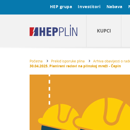
HEP grupa
Investitori
Nabava
KUPCI
Početna
Prekid isporuke plina
Arhiva obavijesti o ra
30.04.2025. Planirani radovi na plinskoj mreži - Čepin