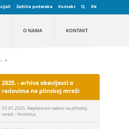
cijali
Zaštita podataka
Kontakt
EN
O NAMA
KONTAKT
i
2025. - arhiva obavijesti o
radovima na plinskoj mreži
07.01.2025. Neplanirani radovi na plinskoj
mreži - Virovitica