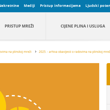
Nekretnine
Mediji
Pristup informacijama
Ljudski poten
PRISTUP MREŽI
CIJENE PLINA I USLUGA
dovima na plinskoj mreži
2025. - arhiva obavijesti o radovima na plinskoj mrež