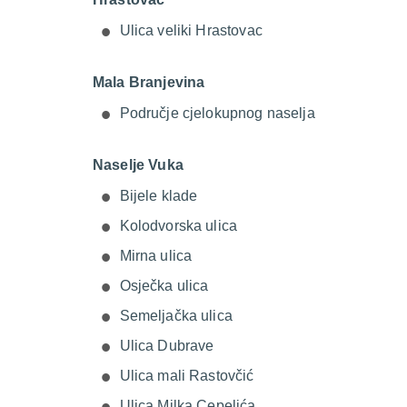
Ulica veliki Hrastovac
Mala Branjevina
Područje cjelokupnog naselja
Naselje Vuka
Bijele klade
Kolodvorska ulica
Mirna ulica
Osječka ulica
Semeljačka ulica
Ulica Dubrave
Ulica mali Rastovčić
Ulica Milka Cepelića