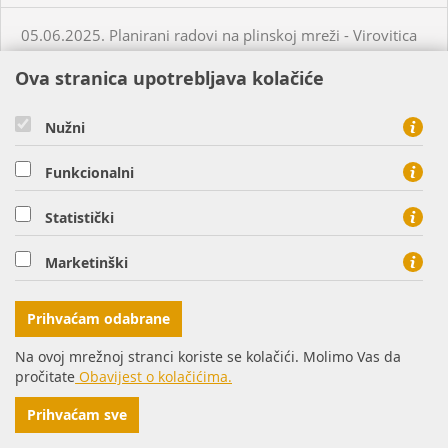
05.06.2025. Planirani radovi na plinskoj mreži - Virovitica
Ova stranica upotrebljava kolačiće
05.06.2025. Planirani radovi na plinskoj mreži - Virovitica
Nužni
05.06.2025. Planirani radovi na plinskoj mreži - Virovitica
Funkcionalni
05.06.2025. Neplanirani radovi na plinskoj mreži -
Statistički
Virovitica
Marketinški
05.06.2025. Neplanirani radovi na plinskoj mreži -
Ordanja
Prihvaćam odabrane
06.06.2025. Planirani radovi na plinskoj mreži - Osijek
Na ovoj mrežnoj stranci koriste se kolačići. Molimo Vas da
pročitate
Obavijest o kolačićima.
06.06.2025. Planirani radovi na plinskoj mreži - Virovitica
Prihvaćam sve