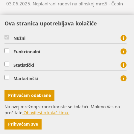
03.06.2025. Neplanirani radovi na plinskoj mreži - Čepin
04.06.2025. Planirani radovi na plinskoj mreži - Virovitica
Ova stranica upotrebljava kolačiće
04.06.2025. Neplanirani radovi na plinskoj mreži -
Nužni
Habjanovci
Funkcionalni
05.06.2025. Planirani radovi na plinskoj mreži - Daruvar
Statistički
05.06.2025. Planirani radovi na plinskoj mreži - Virovitica
Marketinški
05.06.2025. Planirani radovi na plinskoj mreži - Virovitica
Prihvaćam odabrane
Na ovoj mrežnoj stranci koriste se kolačići. Molimo Vas da
05.06.2025. Planirani radovi na plinskoj mreži - Virovitica
pročitate
Obavijest o kolačićima.
Prihvaćam sve
05.06.2025. Neplanirani radovi na plinskoj mreži -
Virovitica