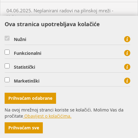
04.06.2025. Neplanirani radovi na plinskoj mreži -
Habjanovci
Ova stranica upotrebljava kolačiće
05.06.2025. Planirani radovi na plinskoj mreži - Daruvar
Nužni
05.06.2025. Planirani radovi na plinskoj mreži - Virovitica
Funkcionalni
Statistički
05.06.2025. Planirani radovi na plinskoj mreži - Virovitica
Marketinški
05.06.2025. Planirani radovi na plinskoj mreži - Virovitica
Prihvaćam odabrane
05.06.2025. Neplanirani radovi na plinskoj mreži -
Virovitica
Na ovoj mrežnoj stranci koriste se kolačići. Molimo Vas da
pročitate
Obavijest o kolačićima.
05.06.2025. Neplanirani radovi na plinskoj mreži -
Prihvaćam sve
Ordanja