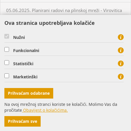
05.06.2025. Planirani radovi na plinskoj mreži - Virovitica
Ova stranica upotrebljava kolačiće
05.06.2025. Planirani radovi na plinskoj mreži - Virovitica
Nužni
05.06.2025. Planirani radovi na plinskoj mreži - Virovitica
Funkcionalni
05.06.2025. Neplanirani radovi na plinskoj mreži -
Statistički
Virovitica
Marketinški
05.06.2025. Neplanirani radovi na plinskoj mreži -
Ordanja
Prihvaćam odabrane
06.06.2025. Planirani radovi na plinskoj mreži - Osijek
Na ovoj mrežnoj stranci koriste se kolačići. Molimo Vas da
pročitate
Obavijest o kolačićima.
06.06.2025. Planirani radovi na plinskoj mreži - Virovitica
Prihvaćam sve