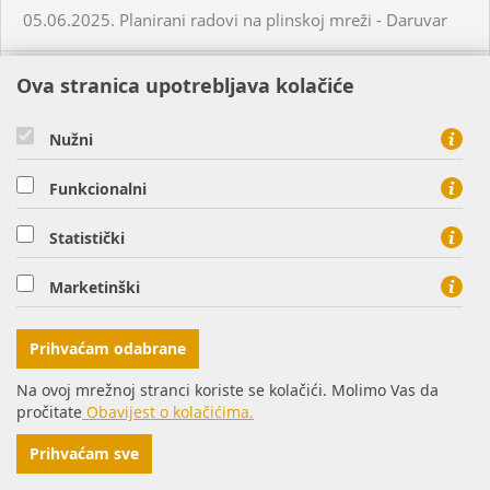
05.06.2025. Planirani radovi na plinskoj mreži - Daruvar
05.06.2025. Planirani radovi na plinskoj mreži - Virovitica
Ova stranica upotrebljava kolačiće
Nužni
05.06.2025. Planirani radovi na plinskoj mreži - Virovitica
Funkcionalni
05.06.2025. Planirani radovi na plinskoj mreži - Virovitica
Statistički
05.06.2025. Neplanirani radovi na plinskoj mreži -
Virovitica
Marketinški
05.06.2025. Neplanirani radovi na plinskoj mreži -
Prihvaćam odabrane
Ordanja
Na ovoj mrežnoj stranci koriste se kolačići. Molimo Vas da
pročitate
Obavijest o kolačićima.
06.06.2025. Planirani radovi na plinskoj mreži - Osijek
Prihvaćam sve