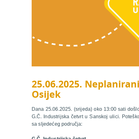
25.06.2025. Neplanirani
Osijek
Dana 25.06.2025. (srijeda) oko 13:00 sati došl
G.Č. Industrijska četvrt u Sanskoj ulici. Poteš
sa sljedećeg područja:
G.Č. Industrijska četvrt