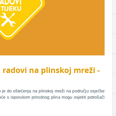
 radovi na plinskoj mreži -
o je do oštećenja na plinskoj mreži na području osječke
koće s isporukom prirodnog plina mogu osjetiti potrošači