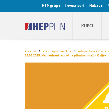
HEP grupa
Investitori
Nabava
KUPCI
Početna
Prekid isporuke plina
Arhiva obavijesti o ra
25.06.2025. Neplanirani radovi na plinskoj mreži - Osijek