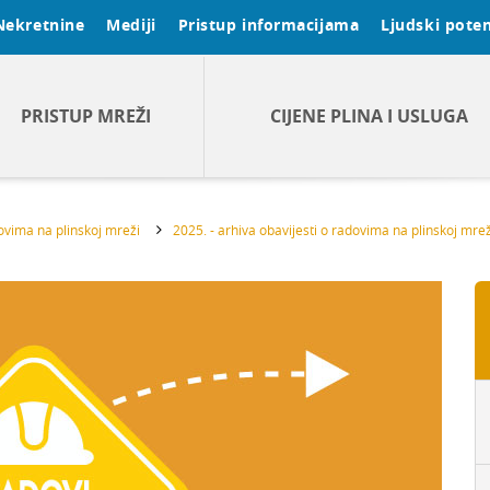
Nekretnine
Mediji
Pristup informacijama
Ljudski poten
PRISTUP MREŽI
CIJENE PLINA I USLUGA
dovima na plinskoj mreži
2025. - arhiva obavijesti o radovima na plinskoj mrež