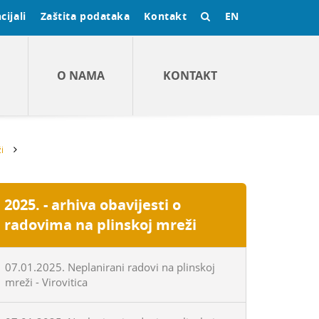
cijali
Zaštita podataka
Kontakt
EN
O NAMA
KONTAKT
i
2025. - arhiva obavijesti o
radovima na plinskoj mreži
07.01.2025. Neplanirani radovi na plinskoj
mreži - Virovitica