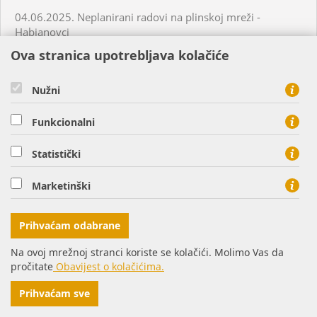
04.06.2025. Neplanirani radovi na plinskoj mreži -
Habjanovci
Ova stranica upotrebljava kolačiće
05.06.2025. Planirani radovi na plinskoj mreži - Daruvar
Nužni
05.06.2025. Planirani radovi na plinskoj mreži - Virovitica
Funkcionalni
05.06.2025. Planirani radovi na plinskoj mreži - Virovitica
Statistički
Marketinški
05.06.2025. Planirani radovi na plinskoj mreži - Virovitica
Prihvaćam odabrane
05.06.2025. Neplanirani radovi na plinskoj mreži -
Virovitica
Na ovoj mrežnoj stranci koriste se kolačići. Molimo Vas da
pročitate
Obavijest o kolačićima.
05.06.2025. Neplanirani radovi na plinskoj mreži -
Prihvaćam sve
Ordanja