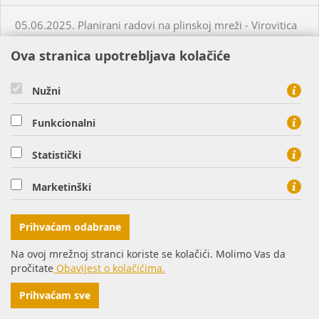
05.06.2025. Planirani radovi na plinskoj mreži - Virovitica
Ova stranica upotrebljava kolačiće
05.06.2025. Planirani radovi na plinskoj mreži - Virovitica
Nužni
05.06.2025. Planirani radovi na plinskoj mreži - Virovitica
Funkcionalni
05.06.2025. Neplanirani radovi na plinskoj mreži -
Statistički
Virovitica
Marketinški
05.06.2025. Neplanirani radovi na plinskoj mreži -
Ordanja
Prihvaćam odabrane
06.06.2025. Planirani radovi na plinskoj mreži - Osijek
Na ovoj mrežnoj stranci koriste se kolačići. Molimo Vas da
pročitate
Obavijest o kolačićima.
06.06.2025. Planirani radovi na plinskoj mreži - Virovitica
Prihvaćam sve