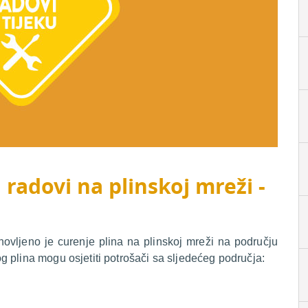
 radovi na plinskoj mreži -
novljeno je curenje plina na plinskoj mreži na području
 plina mogu osjetiti potrošači sa sljedećeg područja: