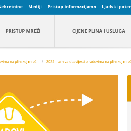
Nekretnine
Mediji
Pristup informacijama
Ljudski poten
PRISTUP MREŽI
CIJENE PLINA I USLUGA
dovima na plinskoj mreži
2025. - arhiva obavijesti o radovima na plinskoj mrež