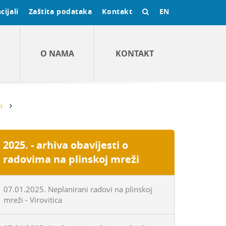
cijali
Zaštita podataka
Kontakt
EN
O NAMA
KONTAKT
i
2025. - arhiva obavijesti o
radovima na plinskoj mreži
07.01.2025. Neplanirani radovi na plinskoj
mreži - Virovitica