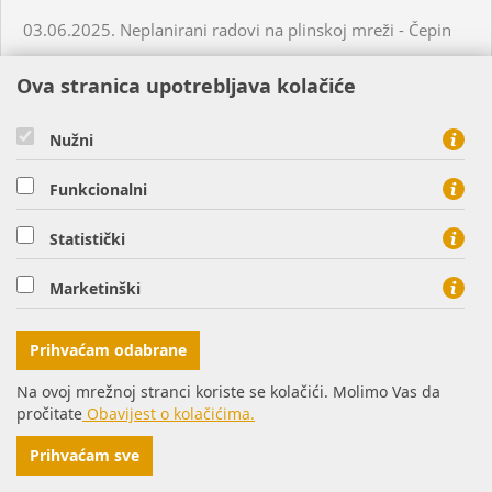
03.06.2025. Neplanirani radovi na plinskoj mreži - Čepin
Ova stranica upotrebljava kolačiće
04.06.2025. Planirani radovi na plinskoj mreži - Virovitica
Nužni
04.06.2025. Neplanirani radovi na plinskoj mreži -
Habjanovci
Funkcionalni
05.06.2025. Planirani radovi na plinskoj mreži - Daruvar
Statistički
Marketinški
05.06.2025. Planirani radovi na plinskoj mreži - Virovitica
Prihvaćam odabrane
05.06.2025. Planirani radovi na plinskoj mreži - Virovitica
Na ovoj mrežnoj stranci koriste se kolačići. Molimo Vas da
pročitate
Obavijest o kolačićima.
05.06.2025. Planirani radovi na plinskoj mreži - Virovitica
Prihvaćam sve
05.06.2025. Neplanirani radovi na plinskoj mreži -