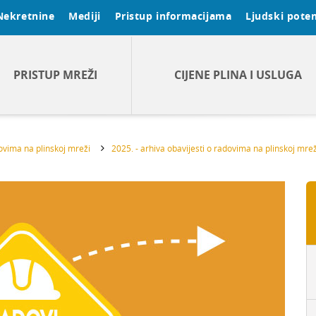
Nekretnine
Mediji
Pristup informacijama
Ljudski poten
PRISTUP MREŽI
CIJENE PLINA I USLUGA
dovima na plinskoj mreži
2025. - arhiva obavijesti o radovima na plinskoj mrež