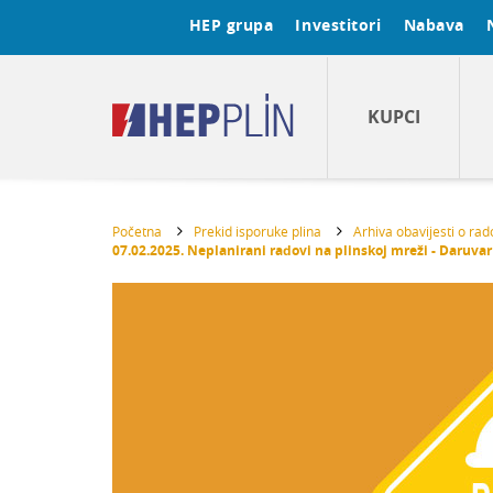
HEP grupa
Investitori
Nabava
KUPCI
Početna
Prekid isporuke plina
Arhiva obavijesti o ra
07.02.2025. Neplanirani radovi na plinskoj mreži - Daruvar