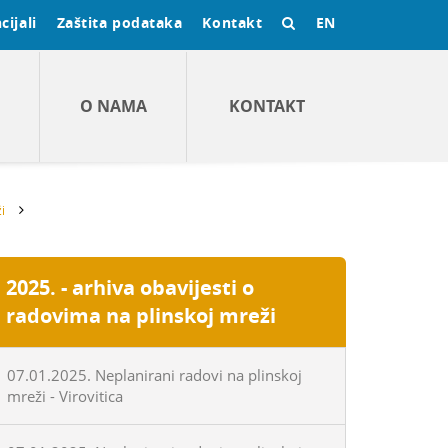
cijali
Zaštita podataka
Kontakt
EN
O NAMA
KONTAKT
i
2025. - arhiva obavijesti o
radovima na plinskoj mreži
07.01.2025. Neplanirani radovi na plinskoj
mreži - Virovitica