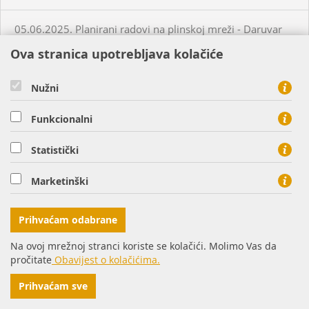
05.06.2025. Planirani radovi na plinskoj mreži - Daruvar
Ova stranica upotrebljava kolačiće
05.06.2025. Planirani radovi na plinskoj mreži - Virovitica
Nužni
05.06.2025. Planirani radovi na plinskoj mreži - Virovitica
Funkcionalni
05.06.2025. Planirani radovi na plinskoj mreži - Virovitica
Statistički
Marketinški
05.06.2025. Neplanirani radovi na plinskoj mreži -
Virovitica
Prihvaćam odabrane
05.06.2025. Neplanirani radovi na plinskoj mreži -
Na ovoj mrežnoj stranci koriste se kolačići. Molimo Vas da
Ordanja
pročitate
Obavijest o kolačićima.
Prihvaćam sve
06.06.2025. Planirani radovi na plinskoj mreži - Osijek