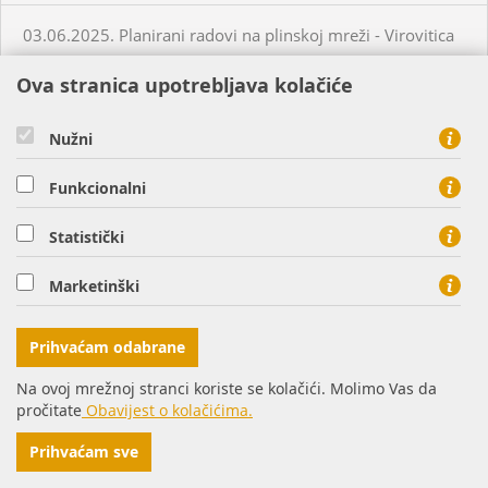
03.06.2025. Planirani radovi na plinskoj mreži - Virovitica
Ova stranica upotrebljava kolačiće
03.06.2025. Planirani radovi na plinskoj mreži - Virovitica
Nužni
03.06.2025. Neplanirani radovi na plinskoj mreži - Čepin
Funkcionalni
04.06.2025. Planirani radovi na plinskoj mreži - Virovitica
Statistički
04.06.2025. Neplanirani radovi na plinskoj mreži -
Marketinški
Habjanovci
Prihvaćam odabrane
05.06.2025. Planirani radovi na plinskoj mreži - Daruvar
Na ovoj mrežnoj stranci koriste se kolačići. Molimo Vas da
pročitate
Obavijest o kolačićima.
05.06.2025. Planirani radovi na plinskoj mreži - Virovitica
Prihvaćam sve
05.06.2025. Planirani radovi na plinskoj mreži - Virovitica