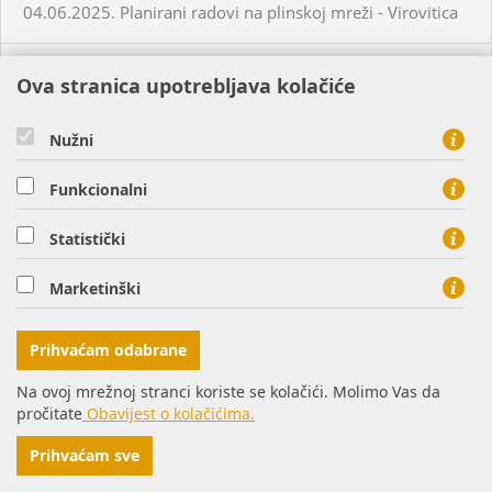
04.06.2025. Planirani radovi na plinskoj mreži - Virovitica
04.06.2025. Neplanirani radovi na plinskoj mreži -
Ova stranica upotrebljava kolačiće
Habjanovci
Nužni
05.06.2025. Planirani radovi na plinskoj mreži - Daruvar
Funkcionalni
05.06.2025. Planirani radovi na plinskoj mreži - Virovitica
Statistički
05.06.2025. Planirani radovi na plinskoj mreži - Virovitica
Marketinški
05.06.2025. Planirani radovi na plinskoj mreži - Virovitica
Prihvaćam odabrane
Na ovoj mrežnoj stranci koriste se kolačići. Molimo Vas da
05.06.2025. Neplanirani radovi na plinskoj mreži -
pročitate
Obavijest o kolačićima.
Virovitica
Prihvaćam sve
05.06.2025. Neplanirani radovi na plinskoj mreži -