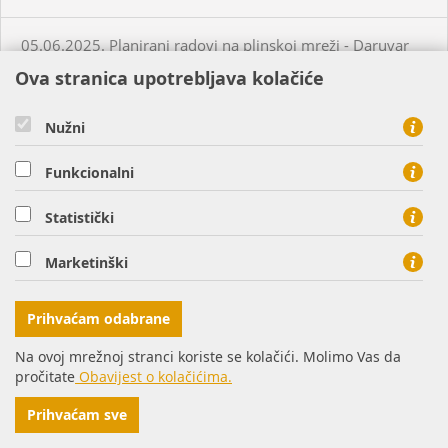
05.06.2025. Planirani radovi na plinskoj mreži - Daruvar
Ova stranica upotrebljava kolačiće
05.06.2025. Planirani radovi na plinskoj mreži - Virovitica
Nužni
05.06.2025. Planirani radovi na plinskoj mreži - Virovitica
Funkcionalni
05.06.2025. Planirani radovi na plinskoj mreži - Virovitica
Statistički
Marketinški
05.06.2025. Neplanirani radovi na plinskoj mreži -
Virovitica
Prihvaćam odabrane
05.06.2025. Neplanirani radovi na plinskoj mreži -
Na ovoj mrežnoj stranci koriste se kolačići. Molimo Vas da
Ordanja
pročitate
Obavijest o kolačićima.
Prihvaćam sve
06.06.2025. Planirani radovi na plinskoj mreži - Osijek