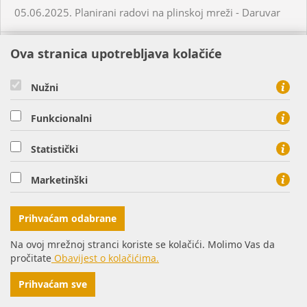
05.06.2025. Planirani radovi na plinskoj mreži - Daruvar
05.06.2025. Planirani radovi na plinskoj mreži - Virovitica
Ova stranica upotrebljava kolačiće
Nužni
05.06.2025. Planirani radovi na plinskoj mreži - Virovitica
Funkcionalni
05.06.2025. Planirani radovi na plinskoj mreži - Virovitica
Statistički
05.06.2025. Neplanirani radovi na plinskoj mreži -
Virovitica
Marketinški
05.06.2025. Neplanirani radovi na plinskoj mreži -
Prihvaćam odabrane
Ordanja
Na ovoj mrežnoj stranci koriste se kolačići. Molimo Vas da
pročitate
Obavijest o kolačićima.
06.06.2025. Planirani radovi na plinskoj mreži - Osijek
Prihvaćam sve