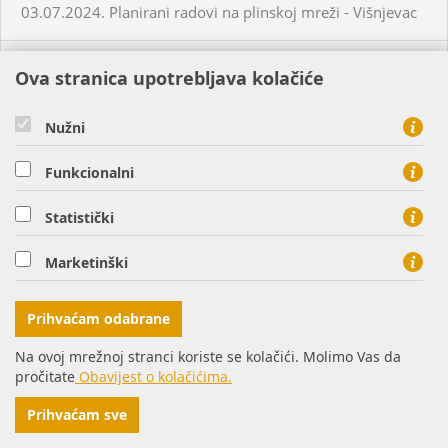
03.07.2024. Planirani radovi na plinskoj mreži - Višnjevac
03.07.2024. Planirani radovi na plinskoj mreži - Virovitica
Ova stranica upotrebljava kolačiće
03.07.2024. Planirani radovi na plinskoj mreži - Virovitica
Nužni
Funkcionalni
03.07.2024. Planirani radovi na plinskoj mreži - Pakrac
Statistički
03.07.2024. - 04.07.2024. - Planirani radovi na plinskoj
mreži - Sirač
Marketinški
03.07.2024. Neplanirani radovi na plinskoj mreži - Lozan
Prihvaćam odabrane
Na ovoj mrežnoj stranci koriste se kolačići. Molimo Vas da
04.07.2024. Planirani radovi na plinskoj mreži - Osijek
pročitate
Obavijest o kolačićima.
Prihvaćam sve
04.07.2024. Neplanirani radovi na plinskoj mreži -
Prekopakra