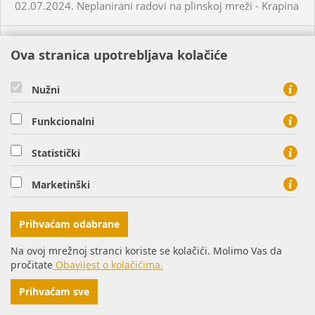
02.07.2024. Neplanirani radovi na plinskoj mreži - Krapina
05.07.2024. Planirani radovi na plinskoj mreži - Slatina
Ova stranica upotrebljava kolačiće
03.07.2024. Planirani radovi na plinskoj mreži - Višnjevac
Nužni
Funkcionalni
03.07.2024. Planirani radovi na plinskoj mreži - Virovitica
Statistički
03.07.2024. Planirani radovi na plinskoj mreži - Virovitica
Marketinški
03.07.2024. Planirani radovi na plinskoj mreži - Pakrac
Prihvaćam odabrane
03.07.2024. - 04.07.2024. - Planirani radovi na plinskoj
Na ovoj mrežnoj stranci koriste se kolačići. Molimo Vas da
mreži - Sirač
pročitate
Obavijest o kolačićima.
Prihvaćam sve
03.07.2024. Neplanirani radovi na plinskoj mreži - Lozan