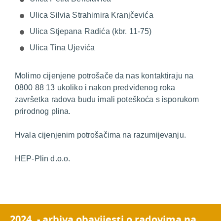
Ulica Silvia Strahimira Kranjčevića
Ulica Stjepana Radića (kbr. 11-75)
Ulica Tina Ujevića
Molimo cijenjene potrošače da nas kontaktiraju na
0800 88 13 ukoliko i nakon predviđenog roka
završetka radova budu imali poteškoća s isporukom
prirodnog plina.
Hvala cijenjenim potrošačima na razumijevanju.
HEP-Plin d.o.o.
2024. - arhiva obavijesti o radovima na