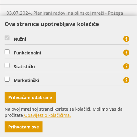
03.07.2024. Planirani radovi na plinskoj mreži - Požega
Ova stranica upotrebljava kolačiće
02.07.2024. Neplanirani radovi na plinskoj mreži - Krapina
Nužni
05.07.2024. Planirani radovi na plinskoj mreži - Slatina
Funkcionalni
03.07.2024. Planirani radovi na plinskoj mreži - Višnjevac
Statistički
Marketinški
03.07.2024. Planirani radovi na plinskoj mreži - Virovitica
Prihvaćam odabrane
03.07.2024. Planirani radovi na plinskoj mreži - Virovitica
Na ovoj mrežnoj stranci koriste se kolačići. Molimo Vas da
pročitate
Obavijest o kolačićima.
03.07.2024. Planirani radovi na plinskoj mreži - Pakrac
Prihvaćam sve
03.07.2024. - 04.07.2024. - Planirani radovi na plinskoj