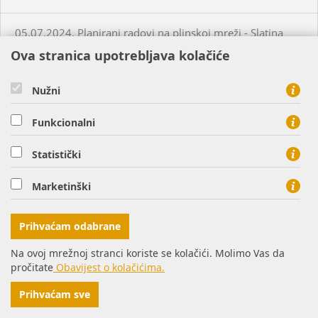
05.07.2024. Planirani radovi na plinskoj mreži - Slatina
Ova stranica upotrebljava kolačiće
03.07.2024. Planirani radovi na plinskoj mreži - Višnjevac
Nužni
03.07.2024. Planirani radovi na plinskoj mreži - Virovitica
Funkcionalni
03.07.2024. Planirani radovi na plinskoj mreži - Virovitica
Statistički
Marketinški
03.07.2024. Planirani radovi na plinskoj mreži - Pakrac
Prihvaćam odabrane
03.07.2024. - 04.07.2024. - Planirani radovi na plinskoj
mreži - Sirač
Na ovoj mrežnoj stranci koriste se kolačići. Molimo Vas da
pročitate
Obavijest o kolačićima.
03.07.2024. Neplanirani radovi na plinskoj mreži - Lozan
Prihvaćam sve