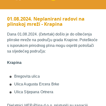
01.08.2024. Neplanirani radovi na
plinskoj mreži - Krapina
Dana 01.08.2024. (četvrtak) došlo je do oštećenja
plinske mreže na području grada Krapine. Poteškoće
s isporukom prirodnog plina mogu osjetiti potrošači
sa sljedećeg područja:
Krapina
Bregovita ulica
Ulica Augusta Ercera Brke
Ulica Stjepana Ortnera
Djelatnici HEP-Plina d.o.o. pristupili su sanaciji