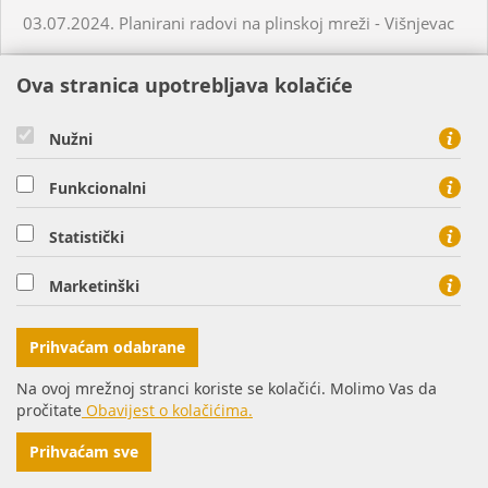
03.07.2024. Planirani radovi na plinskoj mreži - Višnjevac
Ova stranica upotrebljava kolačiće
03.07.2024. Planirani radovi na plinskoj mreži - Virovitica
Nužni
03.07.2024. Planirani radovi na plinskoj mreži - Virovitica
Funkcionalni
03.07.2024. Planirani radovi na plinskoj mreži - Pakrac
Statistički
03.07.2024. - 04.07.2024. - Planirani radovi na plinskoj
Marketinški
mreži - Sirač
Prihvaćam odabrane
03.07.2024. Neplanirani radovi na plinskoj mreži - Lozan
Na ovoj mrežnoj stranci koriste se kolačići. Molimo Vas da
pročitate
Obavijest o kolačićima.
04.07.2024. Planirani radovi na plinskoj mreži - Osijek
Prihvaćam sve
04.07.2024. Neplanirani radovi na plinskoj mreži -