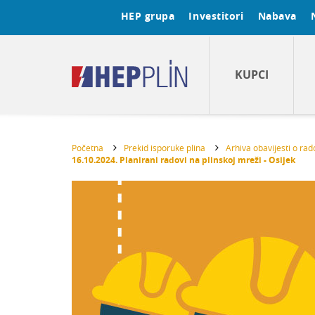
HEP grupa
Investitori
Nabava
KUPCI
Početna
Prekid isporuke plina
Arhiva obavijesti o ra
16.10.2024. Planirani radovi na plinskoj mreži - Osijek