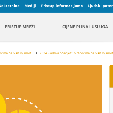
Nekretnine
Mediji
Pristup informacijama
Ljudski poten
PRISTUP MREŽI
CIJENE PLINA I USLUGA
dovima na plinskoj mreži
2024. - arhiva obavijesti o radovima na plinskoj mrež