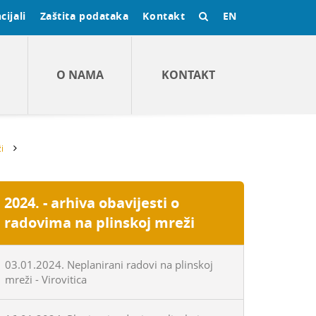
cijali
Zaštita podataka
Kontakt
EN
O NAMA
KONTAKT
i
2024. - arhiva obavijesti o
radovima na plinskoj mreži
03.01.2024. Neplanirani radovi na plinskoj
mreži - Virovitica