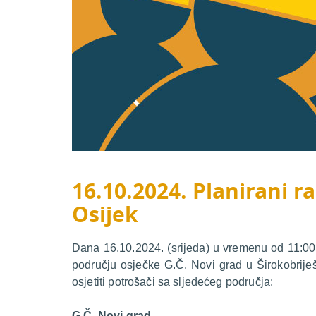
16.10.2024. Planirani ra
Osijek
Dana 16.10.2024. (srijeda) u vremenu od 11:00 
području osječke G.Č. Novi grad u Širokobrije
osjetiti potrošači sa sljedećeg područja:
G.Č. Novi grad