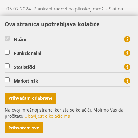
05.07.2024. Planirani radovi na plinskoj mreži - Slatina
Ova stranica upotrebljava kolačiće
03.07.2024. Planirani radovi na plinskoj mreži - Višnjevac
Nužni
03.07.2024. Planirani radovi na plinskoj mreži - Virovitica
Funkcionalni
03.07.2024. Planirani radovi na plinskoj mreži - Virovitica
Statistički
03.07.2024. Planirani radovi na plinskoj mreži - Pakrac
Marketinški
03.07.2024. - 04.07.2024. - Planirani radovi na plinskoj
Prihvaćam odabrane
mreži - Sirač
Na ovoj mrežnoj stranci koriste se kolačići. Molimo Vas da
pročitate
Obavijest o kolačićima.
03.07.2024. Neplanirani radovi na plinskoj mreži - Lozan
Prihvaćam sve
04.07.2024. Planirani radovi na plinskoj mreži - Osijek